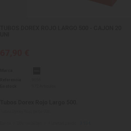
TUBOS DOREX ROJO LARGO 500 - CAJON 20
UNI
67,90 €
Marca
Referencia
9096
En stock
972 Artículos
Tubos Dorex Rojo Largo 500.
Tubos Dorex Rojo largo 500.
Dorex | 500 unidades | 1 Unidad Desde -
3.15 €