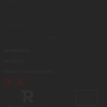
Ofertas
Los más vendidos
Novedades
Mayoristas (precios especiales)

INFORMACIÓN

MI CUENTA

CONTACTE CON NOSOTROS