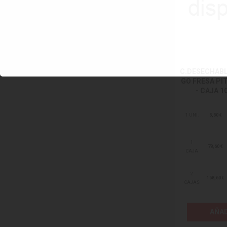
C.DESECHAB
GO FRESA PI
- CAJA 1
1 UNI.
5,50 €
1
78,60 €
CAJA
2
158,60 €
CAJAS
AÑAD