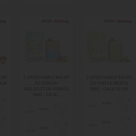
LMY
C.DESECHABLE BALMY
C.DESECHABLE BALMY
AJA
GO SANDIA-
GO CHICLE MENTA
MELOCOTON-MANGO
0MG - CAJA 10 UNI
0MG - CAJA...
1
49,50 €
CAJA
1
49,50 €
CAJA
2
98,00 €
CAJAS
2
98,00 €
CAJAS