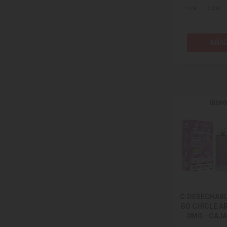
1 UNI.
5,50 €
AÑAD
C.DESECHAB
GO CHICLE 
0MG - CAJA