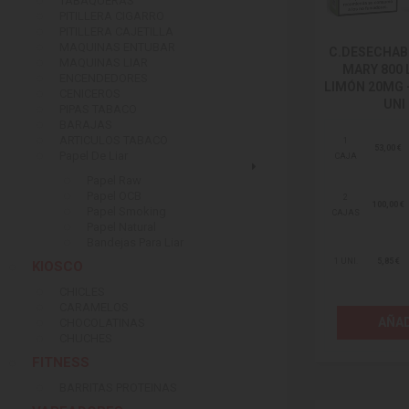
TABAQUERAS
PITILLERA CIGARRO
PITILLERA CAJETILLA
MAQUINAS ENTUBAR
C.DESECHAB
MAQUINAS LIAR
MARY 800 
ENCENDEDORES
LIMÓN 20MG -
CENICEROS
UNI
PIPAS TABACO
BARAJAS
ARTICULOS TABACO
1
53,00 €
Papel De Liar
CAJA
Papel Raw
Papel OCB
2
100,00 €
Papel Smoking
CAJAS
Papel Natural
Bandejas Para Liar
1 UNI.
5,85 €
KIOSCO
CHICLES
CARAMELOS
AÑAD
CHOCOLATINAS
CHUCHES
FITNESS
BARRITAS PROTEINAS