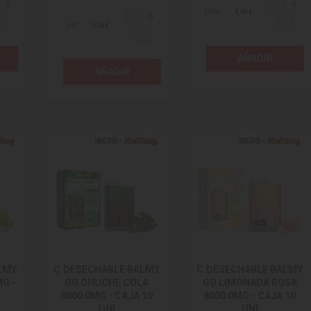
1 UNI.
5,50 €
1 UNI.
5,50 €
AÑADIR
AÑADIR
LMY
C.DESECHABLE BALMY
C.DESECHABLE BALMY
G -
GO CHUCHE COLA
GO LIMONADA ROSA
8000 0MG - CAJA 10
8000 0MG - CAJA 10
UNI
UNI