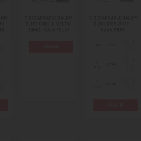
LMY
C.RECARGABLE BALMY
C.RECARGABLE BALMY
OD
ÉLITE CHICLE MELÓN
ÉLITE KISS 20MG -
NI
20MG - CAJA 10UNI
CAJA 10UNI
1 UNI.
7,40 €
AÑADIR
1
72,00 €
CAJA
2
140,00 €
CAJAS
AÑADIR