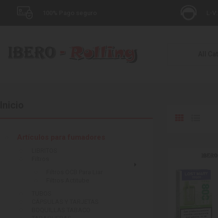
100% Pago seguro
L-V:
All Ca
Inicio
Artículos para fumadores
LIBRITOS
Filtros
Filtros OCB Para Liar
Filtros Actitube
TUBOS
CÁPSULAS Y TARJETAS
BOQUILLAS TABACO