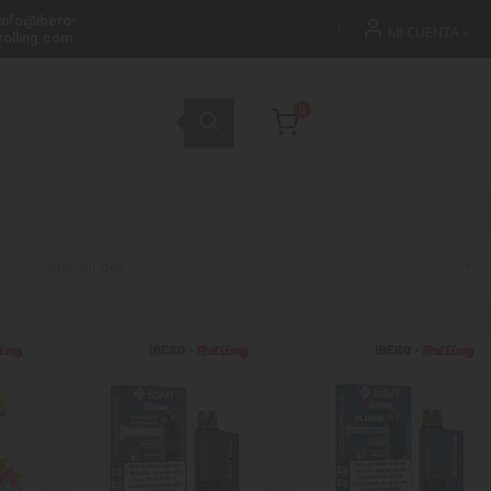
info@ibero-
MI CUENTA
rolling.com
0

Ordenar por: