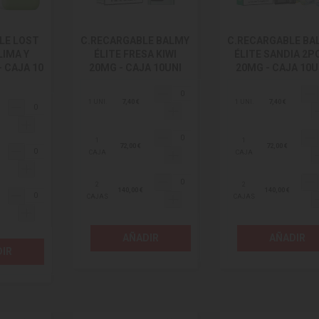
LE LOST
C.RECARGABLE BALMY
C.RECARGABLE BA
LIMA Y
ÉLITE FRESA KIWI
ÉLITE SANDIA 2P
 CAJA 10
20MG - CAJA 10UNI
20MG - CAJA 10U
1 UNI.
7,40 €
1 UNI.
7,40 €
1
1
72,00 €
72,00 €
CAJA
CAJA
2
2
140,00 €
140,00 €
CAJAS
CAJAS
AÑADIR
AÑADIR
IR