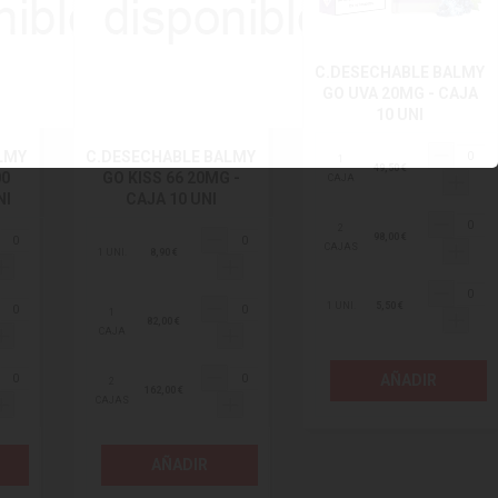
C.DESECHABLE BALMY
GO UVA 20MG - CAJA
10 UNI
LMY
C.DESECHABLE BALMY
1
49,50 €
00
GO KISS 66 20MG -
CAJA
NI
CAJA 10 UNI
2
98,00 €
CAJAS
1 UNI.
8,90 €
1 UNI.
5,50 €
1
82,00 €
CAJA
AÑADIR
2
162,00 €
CAJAS
AÑADIR