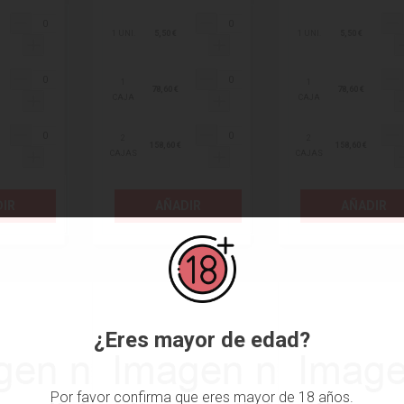
1 UNI.
5,50 €
1 UNI.
5,50 €
1
1
78,60 €
78,60 €
CAJA
CAJA
2
2
158,60 €
158,60 €
CAJAS
CAJAS
IR
AÑADIR
AÑADIR
¿Eres mayor de edad?
Por favor confirma que eres mayor de 18 años.