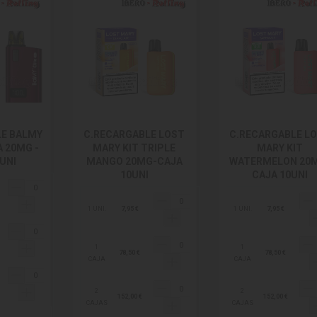
LE BALMY
C.RECARGABLE LOST
C.RECARGABLE L
A 20MG -
MARY KIT TRIPLE
MARY KIT
UNI
MANGO 20MG-CAJA
WATERMELON 20
10UNI
CAJA 10UNI
1 UNI.
7,95 €
1 UNI.
7,95 €
1
1
78,50 €
78,50 €
CAJA
CAJA
2
2
152,00 €
152,00 €
CAJAS
CAJAS