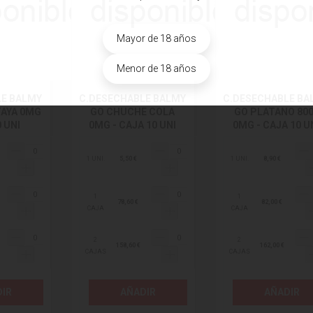
Mayor de 18 años
Menor de 18 años
LE BALMY
C.DESECHABLE BALMY
C.DESECHABLE BA
TAYA 0MG
GO CHUCHE COLA
GO PLATANO 80
0 UNI
0MG - CAJA 10 UNI
0MG - CAJA 10 U
1 UNI.
5,50 €
1 UNI.
8,90 €
1
1
78,60 €
82,00 €
CAJA
CAJA
2
2
158,60 €
162,00 €
CAJAS
CAJAS
IR
AÑADIR
AÑADIR