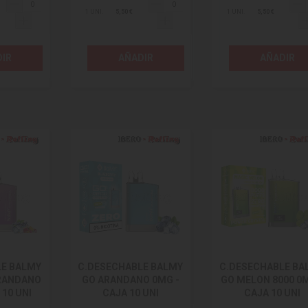
1 UNI.
5,50 €
1 UNI.
5,50 €
IR
AÑADIR
AÑADIR
LE BALMY
C.DESECHABLE BALMY
C.DESECHABLE BA
ARANDANO
GO ARANDANO 0MG -
GO MELON 8000 0M
 10 UNI
CAJA 10 UNI
CAJA 10 UNI