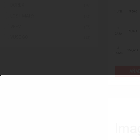
DOREX
(76)
1 UNI.
5,50 €
LOST MARY
(72)
VEEV
(22)
1
78,60 €
CAJA
VUSE GO
(13)
2
158,60 €
CAJAS
AÑAD