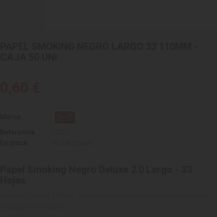
PAPEL SMOKING NEGRO LARGO 33 110MM -
CAJA 50 UNI
0,60 €
Marca
Referencia
1332
En stock
967 Artículos
Papel Smoking Negro Deluxe 2.0 Largo - 33
Hojas
Smoking Deluxe 2.0 King Size, ultrafino, combustion lenta, con goma
arábiga 100% natural.