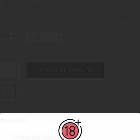
1 caja de 50 unidades
Smoking | Deluxe 2.0 | 110 mm | 33 Hojas | Caja 50
23.50€
Cantidad
AÑADIR AL CARRITO
Compartir:
Tienda y pago seguro