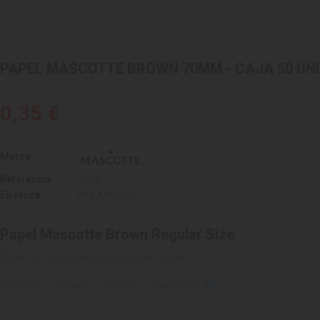
PAPEL MASCOTTE BROWN 70MM - CAJA 50 UNI
0,35 €
Marca
Referencia
1422
En stock
980 Artículos
Papel Mascotte Brown Regular Size
Papel con las esquinas recortadas, Brown.
Mascotte | Brown | 70 mm | Caja 50 -
15.90€