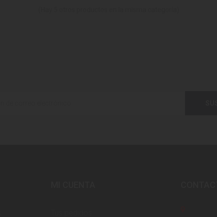
(Hay 5 otros productos en la misma categoría)
SU
MI CUENTA
CONTAC
s
Tus pedidos