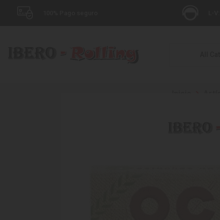
100% Pago seguro
L-V:
All Ca
Inicio
Artí