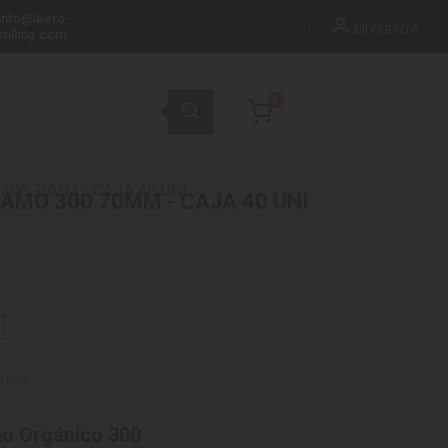
info@ibero-
MI CUENTA
rolling.com
0
00 70MM - CAJA 40 UNI
AMO 300 70MM - CAJA 40 UNI
culos
o Orgánico 300