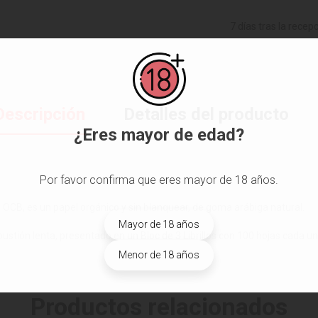
7 días tras la recep
Descripción
Detalles del producto
¿Eres mayor de edad?
Por favor confirma que eres mayor de 18 años.
 OCB, es un papel orgánico y sin blanquear, de goma arábiga natural.
Mayor de 18 años
tión lenta, presentado en un Bloc de 3 Librillos con 100 hojas cada u
Menor de 18 años
Productos relacionados