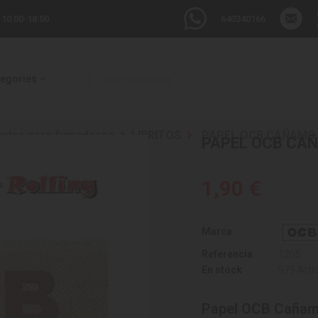
 10:00-18:00
640340166
tegories
culos para fumadores
LIBRITOS
PAPEL OCB CAÑAMO 3
PAPEL OCB CAÑ
1,90 €
Marca
Referencia
1205
En stock
979 Artí
Papel OCB Cañam