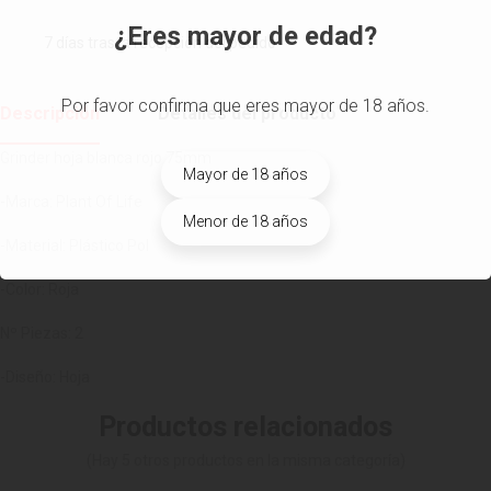
¿Eres mayor de edad?
7 días tras la recepción del pedido
Por favor confirma que eres mayor de 18 años.
Descripción
Detalles del producto
Grinder hoja blanca rojo 75mm
Mayor de 18 años
-Marca: Plant Of Life
Menor de 18 años
-Material: Plástico Pol
-Color: Roja
Nº Piezas: 2
-Diseño: Hoja
Productos relacionados
(Hay 5 otros productos en la misma categoría)