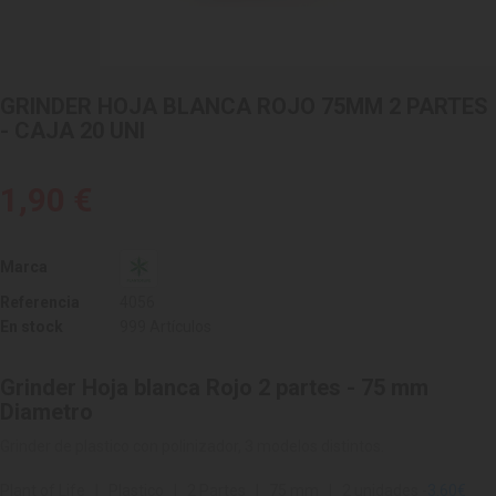
GRINDER HOJA BLANCA ROJO 75MM 2 PARTES
- CAJA 20 UNI
1,90 €
Marca
Referencia
4056
En stock
999 Artículos
Grinder Hoja blanca Rojo 2 partes - 75 mm
Diametro
Grinder de plastico con polinizador, 3 modelos distintos.
Plant of Life | Plastico | 2 Partes | 75 mm | 2 unidades -
3.60€