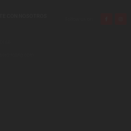
TE CON NOSOTROS
Follow us on:
40166
bero-rolling.com