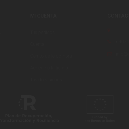
MI CUENTA
CONTAC
s
Tus pedidos
6403
Cuenta
info@i
Carrito de la compra
Accede a la tienda
Tus direcciones