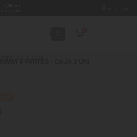
info@ibero-
MI CUENTA
rolling.com
0
RTES - CAJA 3 UNI
30MM 4 PARTES - CAJA 3 UNI
 stock
o
o