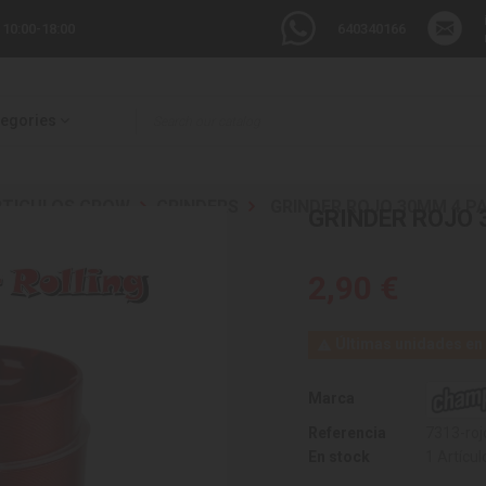
 10:00-18:00
640340166
tegories
RTICULOS GROW
GRINDERS
GRINDER ROJO 30MM 4 PA
GRINDER ROJO 
2,90 €
Últimas unidades en

Marca
Referencia
7313-roj
En stock
1 Artícul