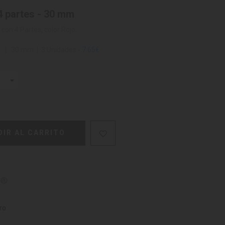
4 partes - 30 mm
con 4 Partes, color Rojo.
s | 30 mm | 3 Unidades -
7.65€
DIR AL CARRITO
ro