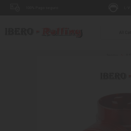
100% Pago seguro
L-V:
All Ca
Inicio
A