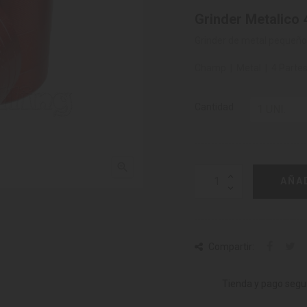
Grinder Metalico 
Grinder de metal pequeño 
Champ | Metal | 4 Parte
Cantidad

AÑA
Compartir:
Tienda y pago segu