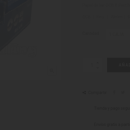
Papel de liar OCB X-Pert 
OCB | Fino | 70mm | 60
Cantidad
AÑA

Compartir:
Tienda y pago segu
Envíos gratis a part