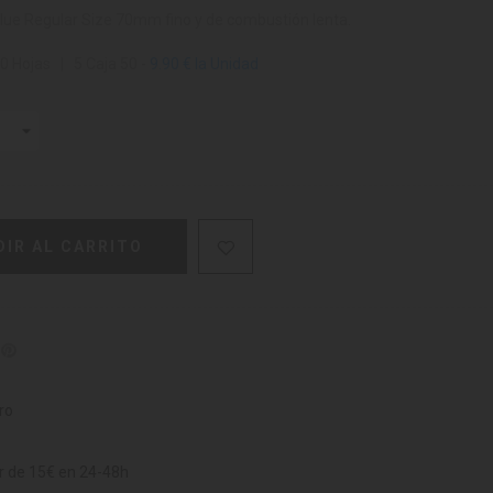
Blue Regular Size 70mm fino y de combustión lenta.
 Hojas | 5 Caja 50 -
9.90 € la Unidad
DIR AL CARRITO
ro
ir de 15€ en 24-48h