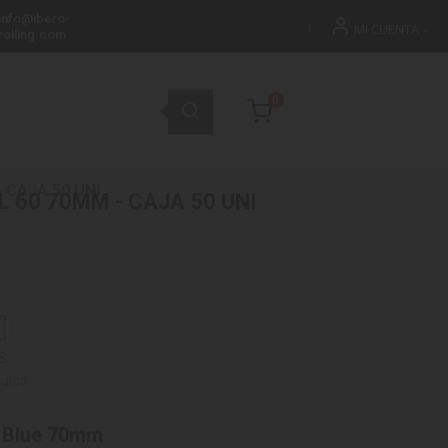
info@ibero-
MI CUENTA
rolling.com
0
 CAJA 50 UNI
 60 70MM - CAJA 50 UNI
S
culos
t Blue 70mm