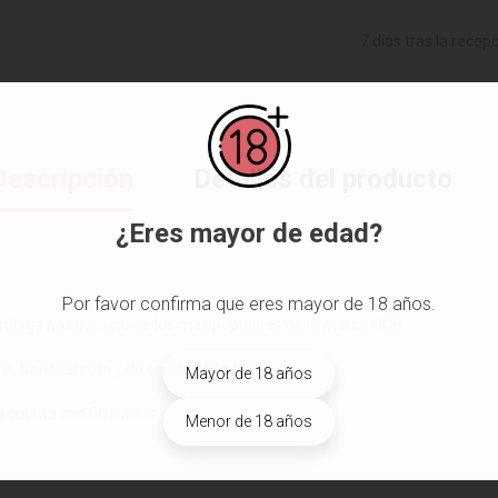
7 días tras la recep
Descripción
Detalles del producto
¿Eres mayor de edad?
Por favor confirma que eres mayor de 18 años.
arábiga natural, uno de los más populares de la marca OCB.
m, transparente y de combustión lenta.
Mayor de 18 años
a cuenta con 50 libritos.
Menor de 18 años