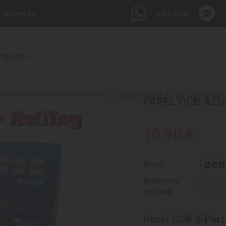
 10:00-18:00
640340166
tegories
DESCUENTO POR VOLUMEN
PAPEL OCB AZUL 60 70MM -
PAPEL OCB AZUL
10,90 €
Marca
Referencia
1190-DE
En stock
951 Artí
Papel OCB X-Per