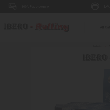
100% Pago seguro
L-V:
All Ca
Inicio