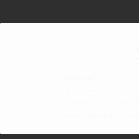
Papel OCB Azul 70mm
Papel de liar ultrafino hecho de goma 
Es un papel corto con una medida 70m
Cada librito incluye 60 hojas, y cada caj