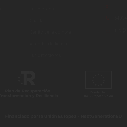
s
Tus pedidos
6403
Cuenta
info@i
Carrito de la compra
Accede a la tienda
Tus direcciones