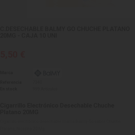
C.DESECHABLE BALMY GO CHUCHE PLATANO
20MG - CAJA 10 UNI
5,50 €
Marca
Referencia
7340
En stock
999 Artículos
Cigarrillo Electrónico Desechable Chuche
Platano 20MG
Cigarrillo electrónico desechable marca Balmy Go sabor Chuche
Platano, Nicotina 20 Mg.