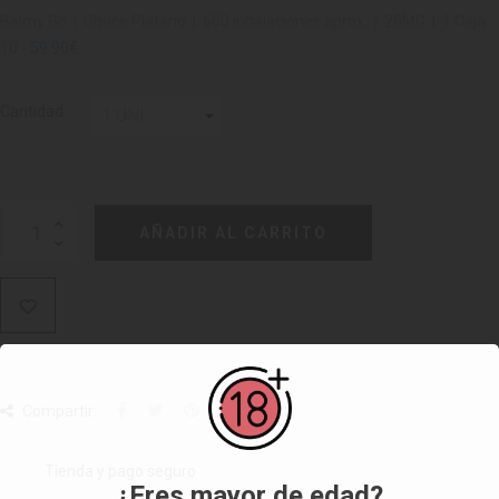
Balmy Go | Chuce Platano | 600 inhalaciones aprox. | 20MG | 1 Caja
10 -
59.90€
Cantidad
AÑADIR AL CARRITO
Compartir:
Tienda y pago seguro
¿Eres mayor de edad?