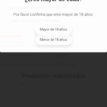
Envíos gratis a partir de 15€ en 24-48h
Por favor confirma que eres mayor de 18 años.
7 días tras la recepción del pedido
Mayor de 18 años
Descripción
Detalles del producto
Menor de 18 años
Pod desechable de la marca Salt Switch de sabor Cocktail.
Sin necesidad de cargas ni mantenimientos.
2ml equivalentes a aproximadamente 450 caladas.
Productos relacionados
(Hay 5 otros productos en la misma categoría)