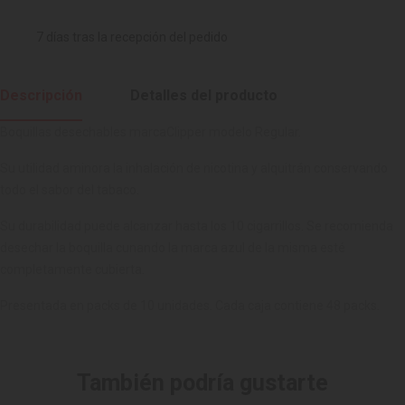
7 días tras la recepción del pedido
Descripción
Detalles del producto
Boquillas desechables marcaClipper modelo Regular.
Su utilidad aminora la inhalación de nicotina y alquitrán conservando
todo el sabor del tabaco.
Su durabilidad puede alcanzar hasta los 10 cigarrillos. Se recomienda
desechar la boquilla cunando la marca azul de la misma esté
completamente cubierta.
Presentada en packs de 10 unidades. Cada caja contiene 48 packs.
También podría gustarte