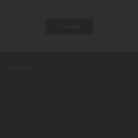
SUSCRIBIR
PRODUCTOS
Ofertas
Los más vendidos
Novedades
Mayoristas (precios especiales)