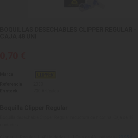
BOQUILLAS DESECHABLES CLIPPER REGULAR -
CAJA 48 UNI
0,70 €
Marca
Referencia
2330
En stock
700 Artículos
Boquilla Clipper Regular
Boquilla desechable Clipper Regular reductora de nicotina. Caja de 48
unidades.
Clipper | Regular | 48 Unidades | 1 Caja de 48 Unidades -
29.95 €