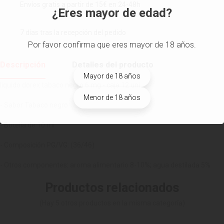
Envíos gratis a partir de 15€ en 24-48h
¿Eres mayor de edad?
7 días tras la recepción del pedido
Por favor confirma que eres mayor de 18 años.
Descripción
Detalles del producto
Mayor de 18 años
liquido dorex tabaco negro 6 mg - caja 12 uni
Menor de 18 años
- Sabor Tabaco negro
- Botella de 10 ml
- Composición PG/VG: (36/46)
- Otros componentes: aroma alimentario 8-10%; agua destilada 5%
Productos relacionados
(Hay 5 otros productos en la misma categoría)