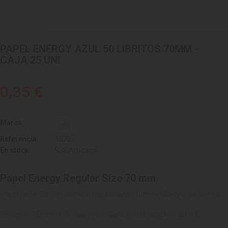
PAPEL ENERGY AZUL 50 LIBRITOS 70MM -
CAJA 25 UNI
0,35 €
Marca
Referencia
1572
En stock
998 Artículos
Papel Energy Regular Size 70 mm
Papel de liar Energy tamaño regular size, 70mm y 50 hojas por librito.
Energy | 70mm | 50 hojas | 1 Caja de 50 Unidades -
8.00 €