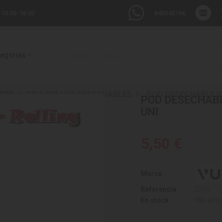
 10:00-18:00
640340166
tegories
RES
CIGARRILLOS DESECHABLES
POD DESECHABLE V
POD DESECHABL
UNI
5,50 €
Marca
Referencia
7200
En stock
986 Artí