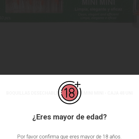
BOQUILLAS DESECHABLES TARGARD MINI MINI - CAJA 48 UNI
¿Eres mayor de edad?
Por favor confirma que eres mayor de 18 años.