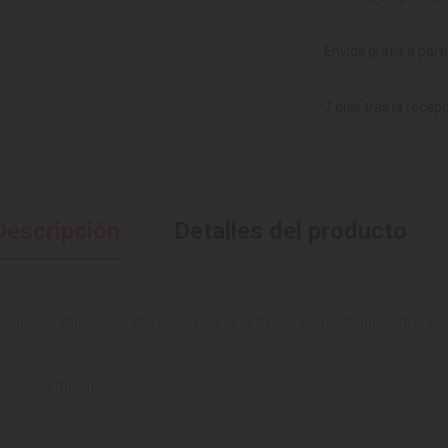
Envíos gratis a part
7 días tras la recep
Descripción
Detalles del producto
s fácil de usar. Tiene una boquilla ergonómica para un mejor control del f
 por dispositivo.