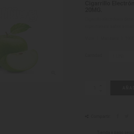
Cigarrillo Electr
20MG.
Cigarrillo electrónico de
espectacular sabor a man
Vuse | Manzana | 1000 i
Cantidad

AÑA
Compartir:
Tienda y pago segu