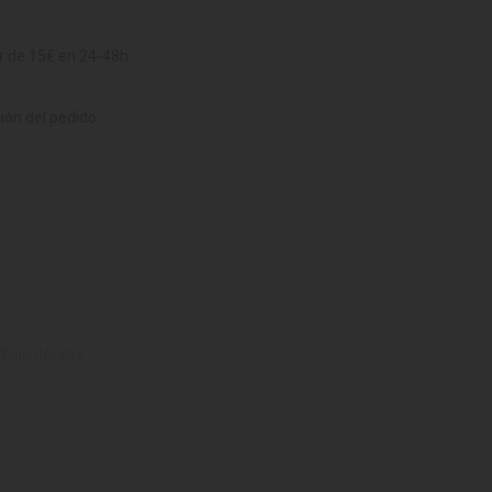
ir de 15€ en 24-48h
ción del pedido
lujo del aire.