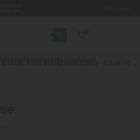
info@ibero-
MI CUENTA
rolling.com
0
USE 1000 MANZANA 20MG - CAJA 10 UNI
E VUSE 1000 MANZANA 20MG - CAJA 10
culos