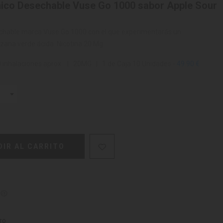
ónico Desechable Vuse Go 1000 sabor Apple Sour
sechable marca Vuse Go 1000 con el que experimentarás un
zana verde ácida. Nicotina 20 Mg.
nhalaciones aprox. | 20MG | 1 de Caja 10 Unidades -
49.90 €
DIR AL CARRITO
ro