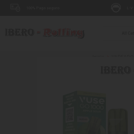
100% Pago seguro
L-V:
All Ca
Inicio
VAPEADO