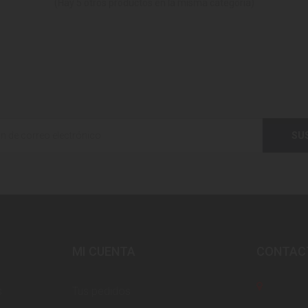
(Hay 5 otros productos en la misma categoría)
SU
MI CUENTA
CONTAC
s
Tus pedidos