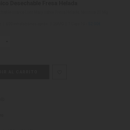
ónico Desechable Fresa Helada
sechable marca Lost Mary sabor Fresa Helada, Nicotina 20 Mg.
e | 600 inhalaciones aprox. | 20MG | 1 Caja 10 -
52.00€
DIR AL CARRITO
ro