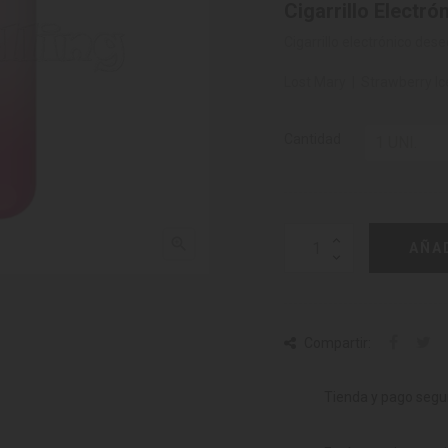
Cigarrillo Electr
Cigarrillo electrónico de
Lost Mary | Strawberry Ic
Cantidad

AÑA
Compartir:
Tienda y pago segu