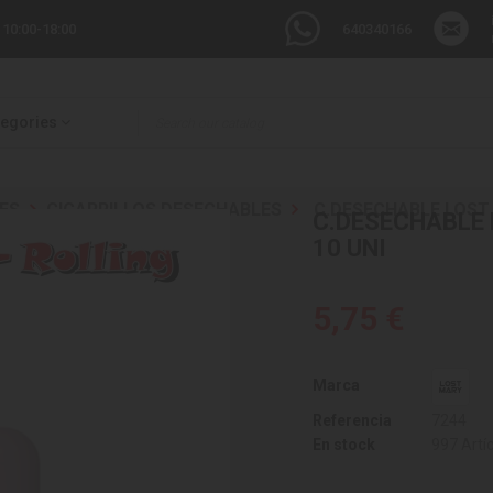
 10:00-18:00
640340166
tegories
ES
CIGARRILLOS DESECHABLES
C.DESECHABLE LOST 
C.DESECHABLE 
10 UNI
5,75 €
Marca
Referencia
7244
En stock
997 Artí