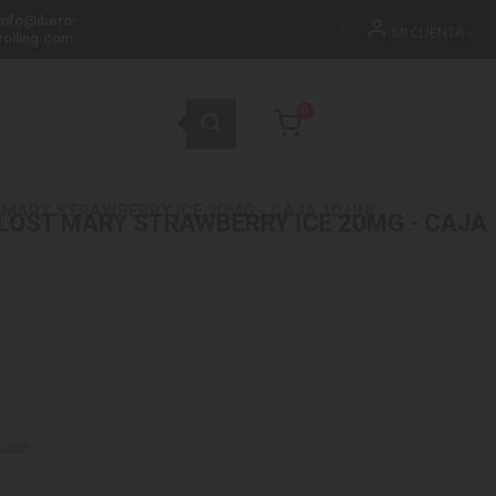
info@ibero-
MI CUENTA
rolling.com
0
MARY STRAWBERRY ICE 20MG - CAJA 10 UNI
LOST MARY STRAWBERRY ICE 20MG - CAJA
culos