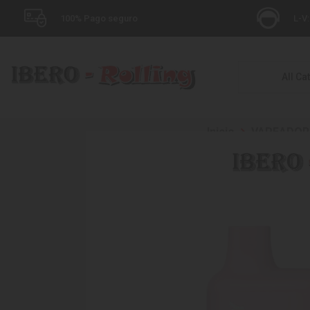
100% Pago seguro
L-V:
All Ca
Inicio
VAPEADOR