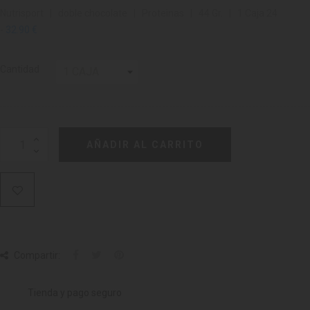
Nutrisport | doble chocolate | Proteinas | 44 Gr. | 1 Caja 24
-
32.90 €
Cantidad
AÑADIR AL CARRITO
Compartir:
Tienda y pago seguro