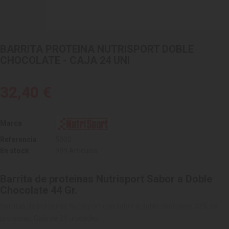
BARRITA PROTEINA NUTRISPORT DOBLE
CHOCOLATE - CAJA 24 UNI
32,40 €
Marca
Referencia
5002
En stock
999 Artículos
Barrita de proteinas Nutrisport Sabor a Doble
Chocolate 44 Gr.
Barritas de proteinas Nutrisport con sabor a doble chocolate 33% de
proteinas. Caja de 24 unidades