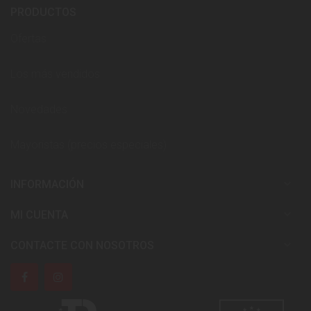
PRODUCTOS
Ofertas
Los más vendidos
Novedades
Mayoristas (precios especiales)

INFORMACIÓN

MI CUENTA

CONTACTE CON NOSOTROS