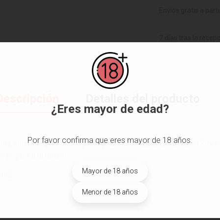
Envíos gratis a part
7 días tras la recep
Descripción
Detalles del producto
¿Eres mayor de edad?
Por favor confirma que eres mayor de 18 años.
lenta, hecho de goma de origen vegetal 100% natural. De la marca Smokin
er pegarle a tu tabaco.
Mayor de 18 años
/m2.
Menor de 18 años