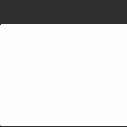
Papel de liar ultra fino de combustión 
incluye sticky tab, el adhesivo para pod
Papel con un tamaño de 70mm y 13 gr
Cada caja contiene 50 libritos.