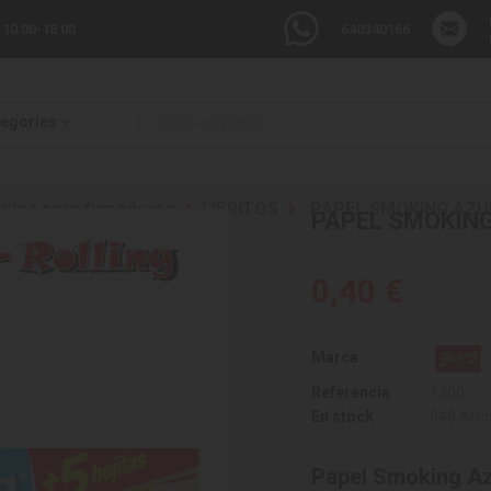
 10:00-18:00
640340166
tegories
culos para fumadores
LIBRITOS
PAPEL SMOKING AZUL
PAPEL SMOKING
0,40 €
Marca
Referencia
1300
En stock
948 Artí
Papel Smoking A