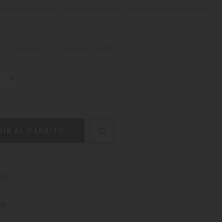
 60 Hojas ultrafino, de combustión lenta. Incluye pegatina adhesiva.
 | 60 Hojas | 10 Unidades -
3.50€
DIR AL CARRITO
ro