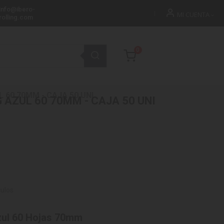
info@ibero-
MI CUENTA
rolling.com
0
 60 70MM - CAJA 50 UNI
 AZUL 60 70MM - CAJA 50 UNI
culos
zul 60 Hojas 70mm