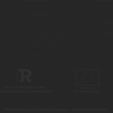
s
Tus pedidos
6403
Cuenta
info@i
Carrito de la compra
Accede a la tienda
Tus direcciones