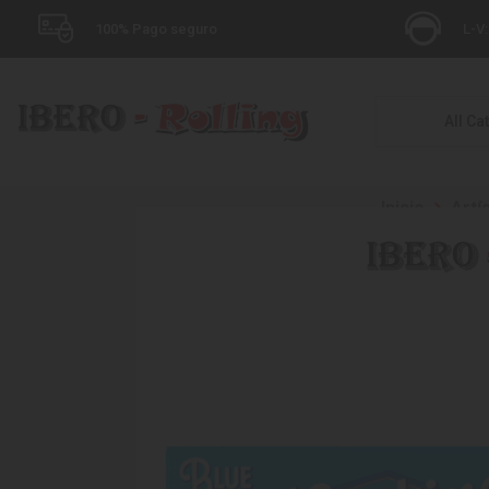
100% Pago seguro
L-V:
All Ca
Inicio
Artí