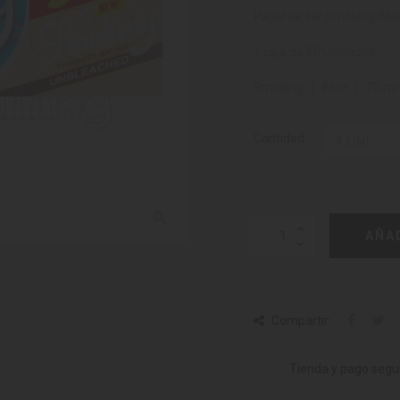
Papel de liar Smoking Blue
1 caja de 50 unidades
Smoking | Blue | 70 mm
Cantidad

AÑA
Compartir:
Tienda y pago segu