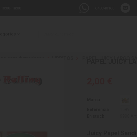
 10:00-18:00
640340166
tegories
ulos para fumadores
LIBRITOS
PAPEL JUICY LARGO SA
PAPEL JUICY L
2,00 €
Marca
Referencia
15991
En stock
9998 Art
Juicy Papel Sand