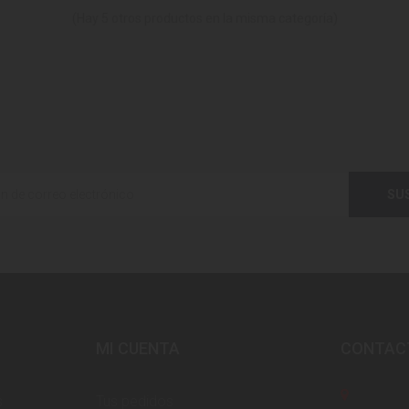
(Hay 5 otros productos en la misma categoría)
SU
MI CUENTA
CONTAC
s
Tus pedidos