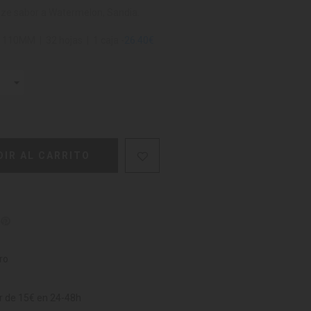
ize sabor a Watermelon, Sandia.
 110MM | 32 hojas | 1 caja -
26.40€
DIR AL CARRITO
ro
ir de 15€ en 24-48h