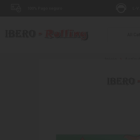
100% Pago seguro
L-V:
All Ca
Inicio
Artíc