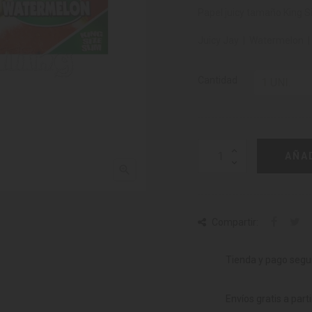
Papel juicy tamaño King S
Juicy Jay | Watermelon |
Cantidad
AÑA

Compartir:
Tienda y pago segu
Envíos gratis a part