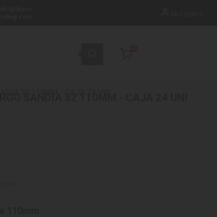
info@ibero-
MI CUENTA
rolling.com
0
NDIA 32 110MM - CAJA 24 UNI
ARGO SANDIA 32 110MM - CAJA 24 UNI
ículos
ia 110mm