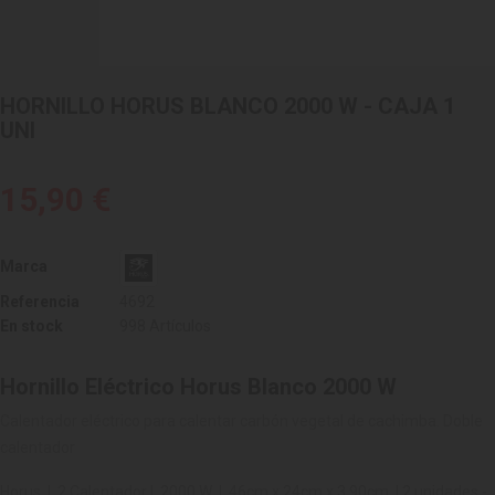
HORNILLO HORUS BLANCO 2000 W - CAJA 1
UNI
15,90 €
Marca
Referencia
4692
En stock
998 Artículos
Hornillo Eléctrico Horus Blanco 2000 W
Calentador eléctrico para calentar carbón vegetal de cachimba. Doble
calentador
Horus | 2 Calentador | 2000 W | 46cm x 24cm x 3.90cm | 2 unidades -