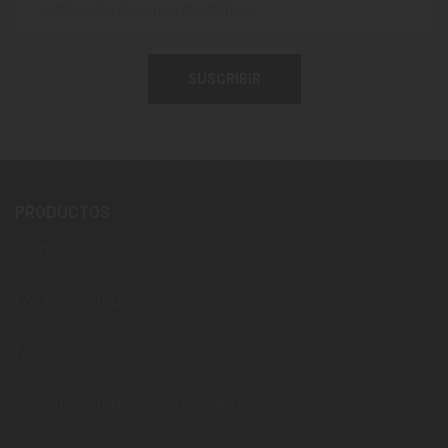
SUSCRIBIR
PRODUCTOS
Ofertas
Los más vendidos
Novedades
Mayoristas (precios especiales)