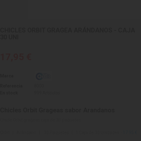
CHICLES ORBIT GRAGEA ARÁNDANOS - CAJA
30 UNI
17,95 €
Marca
Referencia
8000
En stock
999 Artículos
Chicles Orbit Grageas sabor Arandanos
Chicle Orbit grageas caja de 30 paquetes.
Orbit | Arándano | 30 Paquetes | 1 Caja de 30 Unidades -
17.95 €