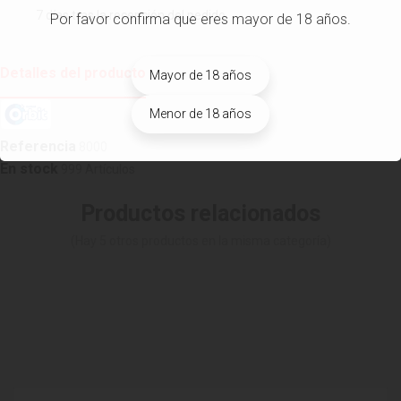
7 días tras la recepción del pedido
Por favor confirma que eres mayor de 18 años.
Detalles del producto
Mayor de 18 años
Menor de 18 años
Referencia
8000
En stock
999 Artículos
Productos relacionados
(Hay 5 otros productos en la misma categoría)