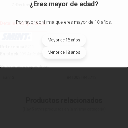
¿Eres mayor de edad?
7 días tras la recepción del pedido
Por favor confirma que eres mayor de 18 años.
Detalles del producto
Mayor de 18 años
Referencia
8211
Menor de 18 años
En stock
999 Artículos
Referencias específicas
Ean13
8410031945713
Productos relacionados
(Hay 5 otros productos en la misma categoría)