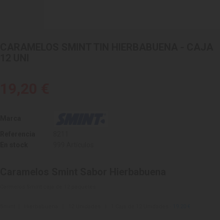
CARAMELOS SMINT TIN HIERBABUENA - CAJA
12 UNI
19,20 €
Marca
Referencia
8211
En stock
999 Artículos
Caramelos Smint Sabor Hierbabuena
Carmelos Smint caja de 12 paquetes.
Smint | Hierbabuena | 12 Unidades | 1 Caja de 12 Unidades -
19.20 €