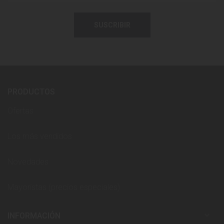
SUSCRIBIR
PRODUCTOS
Ofertas
Los más vendidos
Novedades
Mayoristas (precios especiales)

INFORMACIÓN